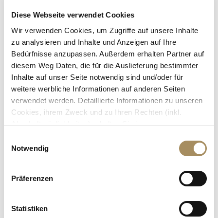
45 Minuten € 90
Diese Webseite verwendet Cookies
Wir verwenden Cookies, um Zugriffe auf unsere Inhalte
ENTSPANNUNG EXKLUSIV
zu analysieren und Inhalte und Anzeigen auf Ihre
Das Trawenmoor Basic Treatment sorgt für
Bedürfnisse anzupassen. Außerdem erhalten Partner auf
intensive Resultate mit Wohlfühlfaktor. Eine
diesem Weg Daten, die für die Auslieferung bestimmter
Inhalte auf unser Seite notwendig sind und/oder für
wundervolle, auf Ihren Hautzustand
weitere werbliche Informationen auf anderen Seiten
abgestimmte Gesichtsund Dekolleté-
verwendet werden. Detaillierte Informationen zu unseren
Pflege, die eine Reinigung, ein
Cookies, ihrem Zweck und zu Ihren Rechten (inkl.
enzymatisches oder mechanisches Peeling,
Abschaltmöglichkeiten) erhalten Sie in unseren
Wirkstoffampulle bzw. Serum mit
Datenschutzbestimmungen
.
E
konzentrierter Huminsäure aus dem Bad
Notwendig
i
Traunsteiner Moor, eine
Mithilfe des Browser-Add-ons zur Deaktivierung von
n
hautzustandsgerechte Maske und ein
Google Analytics-JavaScript (ga.js, analytics.js, dc.js)
w
Präferenzen
Abschlussfinish für Gesicht und Augen
können Website-Besucher verhindern, dass Google
i
beinhaltet. Mit dem Pure Beauty Key wird
Analytics ihre Daten verwendet.
Wenn Sie Google
l
auch hier die Mikrozirkulation angeregt und
Analytics deaktivieren möchten, laden Sie das Add-on
l
Statistiken
das Bindegewebe bis in die Faszien
für Ihren Webbrowser herunter und installieren Sie