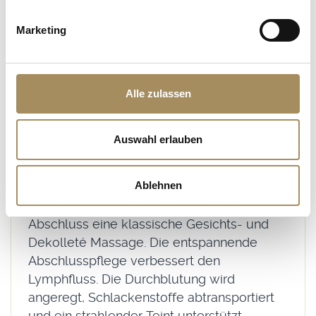
i
es.
massiert, sodass die Haut frisch, geklärt
g
Marketing
und erholt aussieht.
u
Impressum
|
Datenschutz
n
60 Minuten € 100
g
s
Alle zulassen
a
WOHLFÜHLBEHANDLUNG DE LUXE
u
Das Trawenmoor Luxus Treatment ist eine
s
Auswahl erlauben
Wohltat für das Gesicht und den Geist mit
w
intensiven Resultaten und viel Zeit zum
a
Ablehnen
Entspannen. Diese Luxusbehandlung
h
beinhaltet zusätzlich zur vorherigen zum
l
Abschluss eine klassische Gesichts- und
Dekolleté Massage. Die entspannende
Abschlusspflege verbessert den
Lymphfluss. Die Durchblutung wird
angeregt, Schlackenstoffe abtransportiert
und ein strahlender Teint unterstützt.