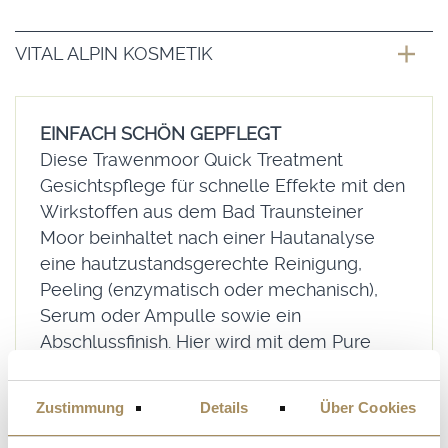
VITAL ALPIN KOSMETIK
EINFACH SCHÖN GEPFLEGT
Diese Trawenmoor Quick Treatment
Gesichtspflege für schnelle Effekte mit den
Wirkstoffen aus dem Bad Traunsteiner
Moor beinhaltet nach einer Hautanalyse
eine hautzustandsgerechte Reinigung,
Peeling (enzymatisch oder mechanisch),
Serum oder Ampulle sowie ein
Abschlussfinish. Hier wird mit dem Pure
Beauty Key die Mikrozirkulation angeregt,
sodass das Wirkstoffkonzentrat tiefere
Zustimmung
Details
Über Cookies
Hautschichten erreicht.