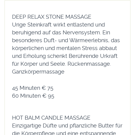
DEEP RELAX STONE MASSAGE
Urige Steinkraft wirkt entlastend und
beruhigend auf das Nervensystem. Ein
besonderes Duft- und Wärmeerlebnis, das
körperlichen und mentalen Stress abbaut
und Erholung schenkt Berührende Urkraft
für Körper und Seele. Rückenmassage.
Ganzkörpermassage
45 Minuten € 75
60 Minuten € 95
HOT BALM CANDLE MASSAGE
Einzigartige Düfte und pflanzliche Butter für
die Körperpflege und eine entspannende