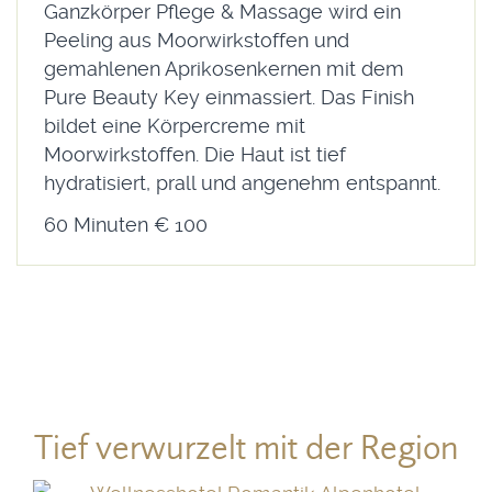
Ganzkörper Pflege & Massage wird ein
Peeling aus Moorwirkstoffen und
gemahlenen Aprikosenkernen mit dem
Pure Beauty Key einmassiert. Das Finish
bildet eine Körpercreme mit
Moorwirkstoffen. Die Haut ist tief
hydratisiert, prall und angenehm entspannt.
60 Minuten € 100
Tief verwurzelt mit der Region