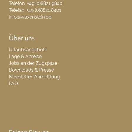
Telefon +49 (0)8821 9840
Telefax +49 (0)8821 8401
info@waxenstein.de
Über uns
Urlaubsangebote
Lage & Anreise
Jobs an der Zugspitze
Downloads & Presse
Newsletter-Anmeldung
FAQ