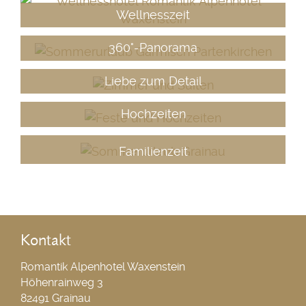
Wellnesszeit
360°-Panorama
Liebe zum Detail
Hochzeiten
Familienzeit
Kontakt
Romantik Alpenhotel Waxenstein
Höhenrainweg 3
82491 Grainau