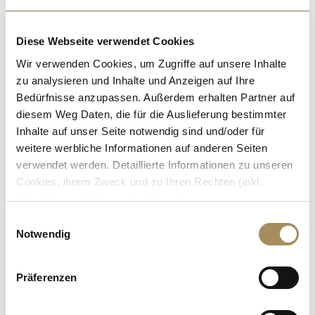
Diese Webseite verwendet Cookies
Wir verwenden Cookies, um Zugriffe auf unsere Inhalte
zu analysieren und Inhalte und Anzeigen auf Ihre
Bedürfnisse anzupassen. Außerdem erhalten Partner auf
diesem Weg Daten, die für die Auslieferung bestimmter
Inhalte auf unser Seite notwendig sind und/oder für
weitere werbliche Informationen auf anderen Seiten
verwendet werden. Detaillierte Informationen zu unseren
Cookies, ihrem Zweck und zu Ihren Rechten (inkl.
Abschaltmöglichkeiten) erhalten Sie in unseren
Datenschutzbestimmungen
.
E
Notwendig
i
Mithilfe des Browser-Add-ons zur Deaktivierung von
n
Google Analytics-JavaScript (ga.js, analytics.js, dc.js)
w
Präferenzen
können Website-Besucher verhindern, dass Google
i
Analytics ihre Daten verwendet.
Wenn Sie Google
l