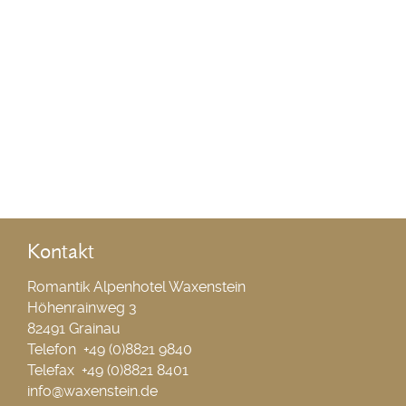
Kontakt
Romantik Alpenhotel Waxenstein
Höhenrainweg 3
82491 Grainau
Telefon +49 (0)8821 9840
Telefax +49 (0)8821 8401
info@waxenstein.de