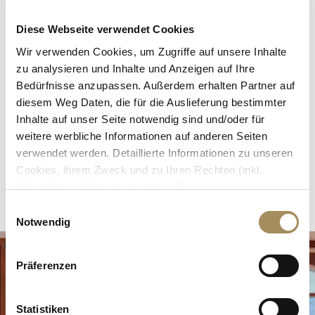
bieten Privatsphäre und Ruhe, während das
lichtdurchflutete Wohnzimmer mit
tollem
Diese Webseite verwendet Cookies
Panoramablick auf Zugspitze und Waxensteine
Wir verwenden Cookies, um Zugriffe auf unsere Inhalte
zum Zusammenkommen einlädt.
Zwei Bäder
zu analysieren und Inhalte und Anzeigen auf Ihre
sowie ein
separates WC
sorgen für zusätzlichen
Bedürfnisse anzupassen. Außerdem erhalten Partner auf
Komfort.
diesem Weg Daten, die für die Auslieferung bestimmter
Inhalte auf unser Seite notwendig sind und/oder für
weitere werbliche Informationen auf anderen Seiten
verwendet werden. Detaillierte Informationen zu unseren
Waxenstein-Studio buchen
Cookies, ihrem Zweck und zu Ihren Rechten (inkl.
Abschaltmöglichkeiten) erhalten Sie in unseren
Datenschutzbestimmungen
.
E
Notwendig
i
Mithilfe des Browser-Add-ons zur Deaktivierung von
n
Google Analytics-JavaScript (ga.js, analytics.js, dc.js)
w
Präferenzen
können Website-Besucher verhindern, dass Google
i
Analytics ihre Daten verwendet.
Wenn Sie Google
l
Analytics deaktivieren möchten, laden Sie das Add-on
l
Statistiken