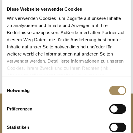
Alter Kinder
Diese Webseite verwendet Cookies
Wir verwenden Cookies, um Zugriffe auf unsere Inhalte
zu analysieren und Inhalte und Anzeigen auf Ihre
Bedürfnisse anzupassen. Außerdem erhalten Partner auf
diesem Weg Daten, die für die Auslieferung bestimmter
Inhalte auf unser Seite notwendig sind und/oder für
Bitte geben Sie die Zeichenfolge in das
weitere werbliche Informationen auf anderen Seiten
nachfolgende Textfeld ein.
verwendet werden. Detaillierte Informationen zu unseren
Cookies, ihrem Zweck und zu Ihren Rechten (inkl.
Abschaltmöglichkeiten) erhalten Sie in unseren
Datenschutzbestimmungen
.
E
Notwendig
i
Mithilfe des Browser-Add-ons zur Deaktivierung von
n
Google Analytics-JavaScript (ga.js, analytics.js, dc.js)
Kontakt
w
Präferenzen
können Website-Besucher verhindern, dass Google
i
Romantik Alpenhotel Waxenstein
Analytics ihre Daten verwendet.
Wenn Sie Google
l
Höhenrainweg 3
Analytics deaktivieren möchten, laden Sie das Add-on
l
Statistiken
82491 Grainau
für Ihren Webbrowser herunter und installieren Sie