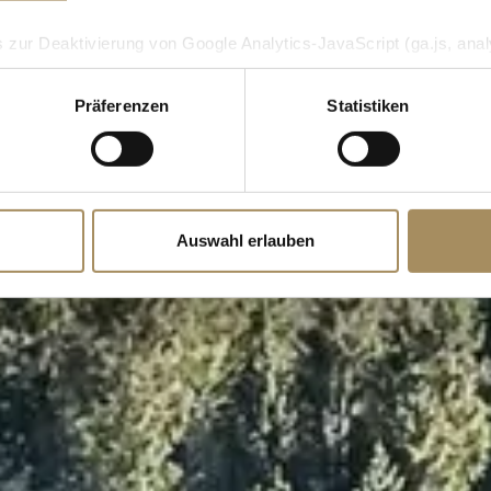
 zur Deaktivierung von Google Analytics-JavaScript (ga.js, analy
, dass Google Analytics ihre Daten verwendet.
Wenn Sie Googl
-on für Ihren Webbrowser herunter und installieren Sie es.
Präferenzen
Statistiken
Auswahl erlauben