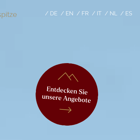
/
DE
/
EN
/
FR
/
IT
/
NL
/
ES